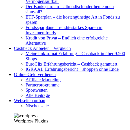
Vermögensaufbau
Der Banksparplan – altmodisch oder heute noch
sinnvoll?
ETF-Sparplan – die kostengünstige Art in Fonds zu
sparen
Fondssparpläne – renditestarkes Sparen in
Investmentfonds
Kredit von Privat – Endlich eine erfolgreiche
Alternative
Cashback Anbieter – Vergleich
Meine link-o-mat Erfahrung – Cashback in über 9.500
Shops
EuroClix Erfahrungsbericht – Cashback garantiert
IGRAAL-Erfahrungsbericht – shoppen ohne Ende
Online Geld verdienen
Affiliate Marketing
Partnerprogramme
Sportwetten
Alle Beiträge
Webseitenaufbau
Nischenseite
Wordpress Plugins