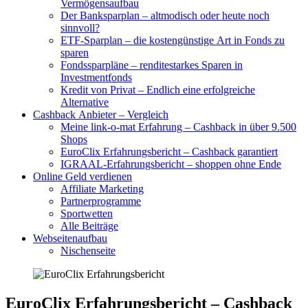
Vermögensaufbau
Der Banksparplan – altmodisch oder heute noch
sinnvoll?
ETF-Sparplan – die kostengünstige Art in Fonds zu
sparen
Fondssparpläne – renditestarkes Sparen in
Investmentfonds
Kredit von Privat – Endlich eine erfolgreiche
Alternative
Cashback Anbieter – Vergleich
Meine link-o-mat Erfahrung – Cashback in über 9.500
Shops
EuroClix Erfahrungsbericht – Cashback garantiert
IGRAAL-Erfahrungsbericht – shoppen ohne Ende
Online Geld verdienen
Affiliate Marketing
Partnerprogramme
Sportwetten
Alle Beiträge
Webseitenaufbau
Nischenseite
EuroClix Erfahrungsbericht – Cashback