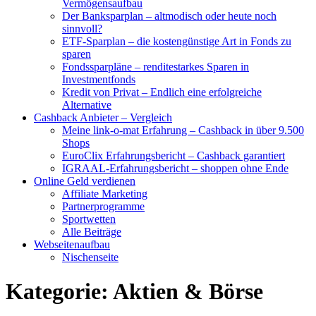
Vermögensaufbau
Der Banksparplan – altmodisch oder heute noch
sinnvoll?
ETF-Sparplan – die kostengünstige Art in Fonds zu
sparen
Fondssparpläne – renditestarkes Sparen in
Investmentfonds
Kredit von Privat – Endlich eine erfolgreiche
Alternative
Cashback Anbieter – Vergleich
Meine link-o-mat Erfahrung – Cashback in über 9.500
Shops
EuroClix Erfahrungsbericht – Cashback garantiert
IGRAAL-Erfahrungsbericht – shoppen ohne Ende
Online Geld verdienen
Affiliate Marketing
Partnerprogramme
Sportwetten
Alle Beiträge
Webseitenaufbau
Nischenseite
Kategorie:
Aktien & Börse