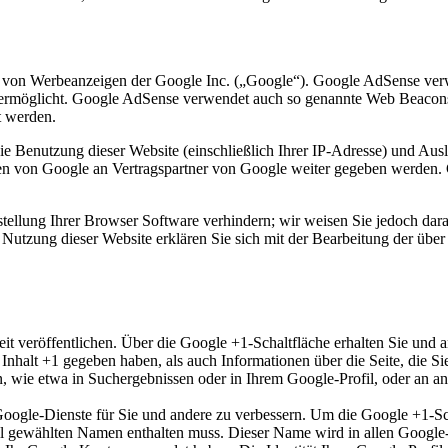
 von Werbeanzeigen der Google Inc. („Google“). Google AdSense verw
e ermöglicht. Google AdSense verwendet auch so genannte Web Beacon
t werden.
e Benutzung dieser Website (einschließlich Ihrer IP-Adresse) und Au
en von Google an Vertragspartner von Google weiter gegeben werden. 
tellung Ihrer Browser Software verhindern; wir weisen Sie jedoch darau
Nutzung dieser Website erklären Sie sich mit der Bearbeitung der übe
it veröffentlichen. Über die Google +1-Schaltfläche erhalten Sie und a
n Inhalt +1 gegeben haben, als auch Informationen über die Seite, die
wie etwa in Suchergebnissen oder in Ihrem Google-Profil, oder an and
 Google-Dienste für Sie und andere zu verbessern. Um die Google +1-S
rofil gewählten Namen enthalten muss. Dieser Name wird in allen Goog