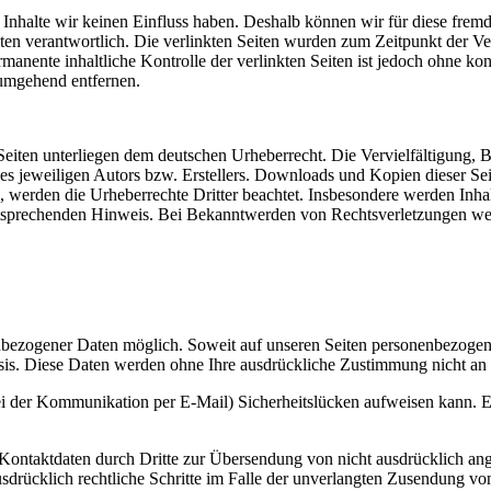
n Inhalte wir keinen Einfluss haben. Deshalb können wir für diese fre
 Seiten verantwortlich. Die verlinkten Seiten wurden zum Zeitpunkt der
manente inhaltliche Kontrolle der verlinkten Seiten ist jedoch ohne ko
umgehend entfernen.
n Seiten unterliegen dem deutschen Urheberrecht. Die Vervielfältigung,
 jeweiligen Autors bzw. Erstellers. Downloads und Kopien dieser Seite
n, werden die Urheberrechte Dritter beachtet. Insbesondere werden Inhal
tsprechenden Hinweis. Bei Bekanntwerden von Rechtsverletzungen wer
nbezogener Daten möglich. Soweit auf unseren Seiten personenbezogen
 Basis. Diese Daten werden ohne Ihre ausdrückliche Zustimmung nicht an
ei der Kommunikation per E-Mail) Sicherheitslücken aufweisen kann. Ei
ontaktdaten durch Dritte zur Übersendung von nicht ausdrücklich ang
ausdrücklich rechtliche Schritte im Falle der unverlangten Zusendung 