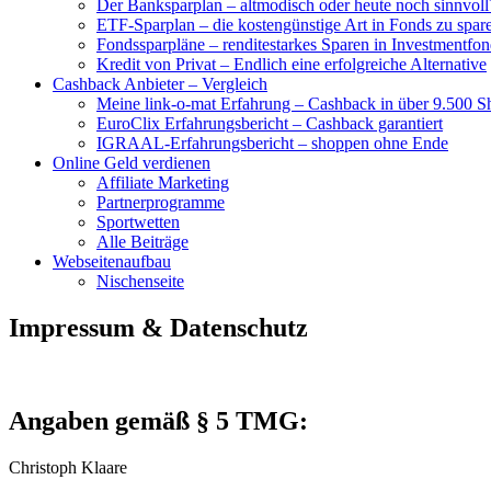
Der Banksparplan – altmodisch oder heute noch sinnvoll
ETF-Sparplan – die kostengünstige Art in Fonds zu spar
Fondssparpläne – renditestarkes Sparen in Investmentfon
Kredit von Privat – Endlich eine erfolgreiche Alternative
Cashback Anbieter – Vergleich
Meine link-o-mat Erfahrung – Cashback in über 9.500 S
EuroClix Erfahrungsbericht – Cashback garantiert
IGRAAL-Erfahrungsbericht – shoppen ohne Ende
Online Geld verdienen
Affiliate Marketing
Partnerprogramme
Sportwetten
Alle Beiträge
Webseitenaufbau
Nischenseite
Impressum & Datenschutz
Angaben gemäß § 5 TMG:
Christoph Klaare