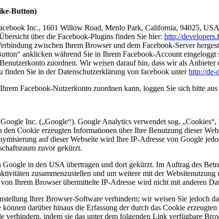
ike-Button)
Facebook Inc., 1601 Willow Road, Menlo Park, California, 94025, USA
Übersicht über die Facebook-Plugins finden Sie hier:
http://developers
Verbindung zwischen Ihrem Browser und dem Facebook-Server hergestellt
tton“ anklicken während Sie in Ihrem Facebook-Account eingeloggt sin
nutzerkonto zuordnen. Wir weisen darauf hin, dass wir als Anbieter d
u finden Sie in der Datenschutzerklärung von facebook unter
http://de
Ihrem Facebook-Nutzerkonto zuordnen kann, loggen Sie sich bitte au
 Google Inc. („Google“). Google Analytics verwendet sog. „Cookies“, 
h den Cookie erzeugten Informationen über Ihre Benutzung dieser Web
onymisierung auf dieser Webseite wird Ihre IP-Adresse von Google jedo
chaftsraum zuvor gekürzt.
n Google in den USA übertragen und dort gekürzt. Im Auftrag des Betr
aktivitäten zusammenzustellen und um weitere mit der Websitenutzung
 von Ihrem Browser übermittelte IP-Adresse wird nicht mit anderen 
tellung Ihrer Browser-Software verhindern; wir weisen Sie jedoch dara
 können darüber hinaus die Erfassung der durch das Cookie erzeugten 
 verhindern, indem sie das unter dem folgenden Link verfügbare Brows