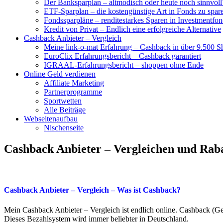
Der Banksparplan – altmodisch oder heute noch sinnvoll
ETF-Sparplan – die kostengünstige Art in Fonds zu spar
Fondssparpläne – renditestarkes Sparen in Investmentfon
Kredit von Privat – Endlich eine erfolgreiche Alternative
Cashback Anbieter – Vergleich
Meine link-o-mat Erfahrung – Cashback in über 9.500 S
EuroClix Erfahrungsbericht – Cashback garantiert
IGRAAL-Erfahrungsbericht – shoppen ohne Ende
Online Geld verdienen
Affiliate Marketing
Partnerprogramme
Sportwetten
Alle Beiträge
Webseitenaufbau
Nischenseite
Cashback Anbieter – Vergleichen und Raba
Cashback Anbieter – Vergleich – Was ist Cashback?
Mein Cashback Anbieter – Vergleich ist endlich online.
Cashback (Gel
Dieses Bezahlsystem wird immer beliebter in Deutschland.