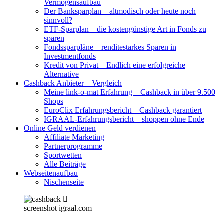
Vermögensaufbau
Der Banksparplan – altmodisch oder heute noch
sinnvoll?
ETF-Sparplan – die kostengünstige Art in Fonds zu
sparen
Fondssparpläne – renditestarkes Sparen in
Investmentfonds
Kredit von Privat – Endlich eine erfolgreiche
Alternative
Cashback Anbieter – Vergleich
Meine link-o-mat Erfahrung – Cashback in über 9.500
Shops
EuroClix Erfahrungsbericht – Cashback garantiert
IGRAAL-Erfahrungsbericht – shoppen ohne Ende
Online Geld verdienen
Affiliate Marketing
Partnerprogramme
Sportwetten
Alle Beiträge
Webseitenaufbau
Nischenseite
screenshot igraal.com