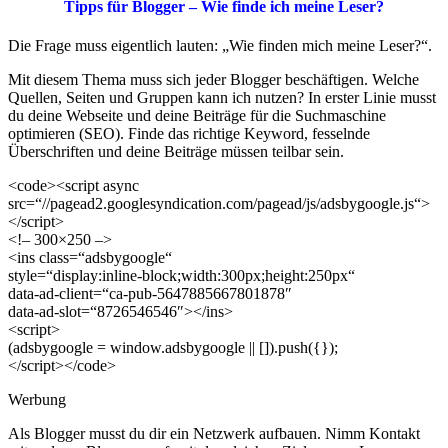
Tipps für Blogger – Wie finde ich meine Leser?
Die Frage muss eigentlich lauten: „Wie finden mich meine Leser?“.
Mit diesem Thema muss sich jeder Blogger beschäftigen. Welche
Quellen, Seiten und Gruppen kann ich nutzen? In erster Linie musst
du deine Webseite und deine Beiträge für die Suchmaschine
optimieren (SEO). Finde das richtige Keyword, fesselnde
Überschriften und deine Beiträge müssen teilbar sein.
<code><script async
src=“//pagead2.googlesyndication.com/pagead/js/adsbygoogle.js“>
</script>
<!– 300×250 –>
<ins class=“adsbygoogle“
style=“display:inline-block;width:300px;height:250px“
data-ad-client=“ca-pub-5647885667801878″
data-ad-slot=“8726546546″></ins>
<script>
(adsbygoogle = window.adsbygoogle || []).push({});
</script></code>
Werbung
Als Blogger musst du dir ein Netzwerk aufbauen. Nimm Kontakt