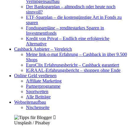
Vermögensaufbau
Der Banksparplan – altmodisch oder heute noch
sinnvoll?
ETF-Sparplan – die kostengünstige Art in Fonds zu
sparen
Fondssparpläne – renditestarkes Sparen in
Investmentfonds
Kredit von Privat – Endlich eine erfolgreiche
Alternative
Cashback Anbieter – Vergleich
Meine link-o-mat Erfahrung – Cashback in über 9.500
Shops
EuroClix Erfahrungsbericht – Cashback garantiert
IGRAAL-Erfahrungsbericht – shoppen ohne Ende
Online Geld verdienen
Affiliate Marketing
Partnerprogramme
Sportwetten
Alle Beiträge
Webseitenaufbau
Nischenseite
Unsplash / Pixabay