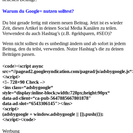
Warum du Google+ nutzen solltest?
Du bist gerade fertig mit einem neuen Beitrag. Jetzt ist es wieder
Zeit, diesen Artikel in deinen Social Media Kanälen zu teilen.
Verwendest du auch Hashtag’s (z.B. #geldsparen, #SEO)?
Wenn nicht solltest du es unbedingt ändern und ab sofort in jedem
Beitrag, den du teilst, verwenden. Nutze Hashtag’s die zu deinen
Beiträgen passen.
<code><script async
src=“//pagead2.googlesyndication.com/pagead/js/adsbygoogle.js“
</script>
<!– 728×90 Check –>
<ins class=“adsbygoogle“
style=“display:inline-block;width:728px;height:90px“
data-ad-client=“ca-pub-5647885667801878″
data-ad-slot=“6543306145″></ins>
<script>
(adsbygoogle = window.adsbygoogle || []).push({});
</script></code>
Werbung