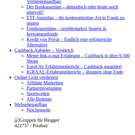
Vermögensaufbau
Der Banksparplan – altmodisch oder heute noch
sinnvoll?
ETF-Sparplan – die kostengünstige Art in Fonds zu
sparen
Fondssparpläne – renditestarkes Sparen in
Investmentfonds
Kredit von Privat – Endlich eine erfolgreiche
Alternative
Cashback Anbieter – Vergleich
Meine link-o-mat Erfahrung – Cashback in über 9.500
Shops
EuroClix Erfahrungsbericht – Cashback garantiert
IGRAAL-Erfahrungsbericht – shoppen ohne Ende
Online Geld verdienen
Affiliate Marketing
Partnerprogramme
Sportwetten
Alle Beiträge
Webseitenaufbau
Nischenseite
422737 / Pixabay