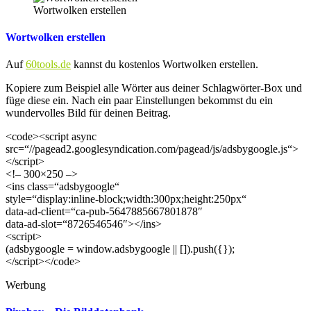
Wortwolken erstellen
Wortwolken erstellen
Auf
60tools.de
kannst du kostenlos Wortwolken erstellen.
Kopiere zum Beispiel alle Wörter aus deiner Schlagwörter-Box und
füge diese ein. Nach ein paar Einstellungen bekommst du ein
wundervolles Bild für deinen Beitrag.
<code><script async
src=“//pagead2.googlesyndication.com/pagead/js/adsbygoogle.js“>
</script>
<!– 300×250 –>
<ins class=“adsbygoogle“
style=“display:inline-block;width:300px;height:250px“
data-ad-client=“ca-pub-5647885667801878″
data-ad-slot=“8726546546″></ins>
<script>
(adsbygoogle = window.adsbygoogle || []).push({});
</script></code>
Werbung