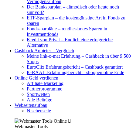
Vermögensaufbau
Der Banksparplan – altmodisch oder heute noch
sinnvoll?
ETF-Sparplan – die kostengünstige Art in Fonds zu
sparen
Fondssparpläne – renditestarkes Sparen in
Investmentfonds
Kredit von Privat – Endlich eine erfolgreiche
Alternative
Cashback Anbieter – Vergleich
Meine link-o-mat Erfahrung – Cashback in über 9.500
Shops
EuroClix Erfahrungsbericht – Cashback garantiert
IGRAAL-Erfahrungsbericht – shoppen ohne Ende
Online Geld verdienen
Affiliate Marketing
Partnerprogramme
Sportwetten
Alle Beiträge
Webseitenaufbau
Nischenseite
Webmaster Tools