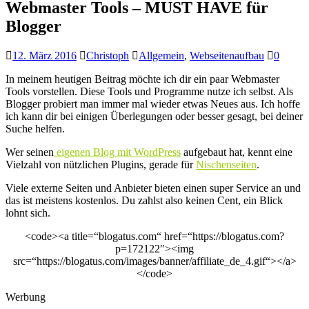
Webmaster Tools – MUST HAVE für
Blogger
12. März 2016
Christoph
Allgemein
,
Webseitenaufbau
0
In meinem heutigen Beitrag möchte ich dir ein paar Webmaster
Tools vorstellen. Diese Tools und Programme nutze ich selbst. Als
Blogger probiert man immer mal wieder etwas Neues aus. Ich hoffe
ich kann dir bei einigen Überlegungen oder besser gesagt, bei deiner
Suche helfen.
Wer seinen
eigenen Blog mit WordPress
aufgebaut hat, kennt eine
Vielzahl von nützlichen Plugins, gerade für
Nischenseiten
.
Viele externe Seiten und Anbieter bieten einen super Service an und
das ist meistens kostenlos. Du zahlst also keinen Cent, ein Blick
lohnt sich.
<code><a title=“blogatus.com“ href=“https://blogatus.com?
p=172122″><img
src=“https://blogatus.com/images/banner/affiliate_de_4.gif“></a>
</code>
Werbung