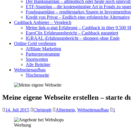
Der Banksparplan – altmodisch oder heute noch sinnvoll
ETF-Sparplan – die kostengünstige Art in Fonds zu spar
Fondssparpläne – renditestarkes Sparen in Investmentfon
Kredit von Privat – Endlich eine erfolgreiche Alternative
Cashback Anbieter – Vergleich
Meine link-o-mat Erfahrung – Cashback in über 9.500 S
EuroClix Erfahrungsbericht – Cashback garantiert
IGRAAL-Erfahrungsbericht – shoppen ohne Ende
Online Geld verdienen
Affiliate Marketing
Partnerprogramme
Sportwetten
Alle Beiträge
Webseitenaufbau
Nischenseite
Meine eigene Webseite erstellen – starte d
14. Juli 2015
Christoph
Allgemein
,
Webseitenaufbau
1
Werbung