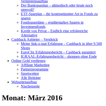
Vermögensaufbau
Der Banksparplan – altmodisch oder heute noch
sinnvoll?
ETF-Sparplan – die kostengünstige Art in Fonds zu
sparen
Fondssparpläne – renditestarkes Sparen in
Investmentfonds
Kredit von Privat – Endlich eine erfolgreiche
Alternative
Cashback Anbieter – Vergleich
Meine link-o-mat Erfahrung – Cashback in über 9.500
Shops
EuroClix Erfahrungsbericht – Cashback garantiert
IGRAAL-Erfahrungsbericht – shoppen ohne Ende
Online Geld verdienen
Affiliate Marketing
Partnerprogramme
Sportwetten
Alle Beiträge
Webseitenaufbau
Nischenseite
Monat:
März 2016