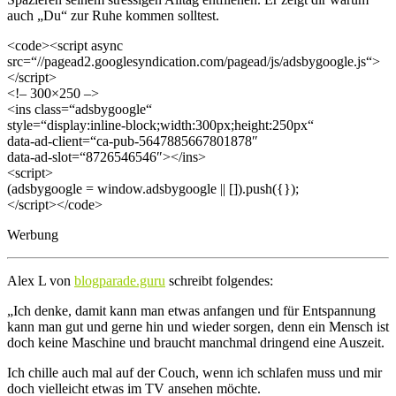
auch „Du“ zur Ruhe kommen solltest.
<code><script async
src=“//pagead2.googlesyndication.com/pagead/js/adsbygoogle.js“>
</script>
<!– 300×250 –>
<ins class=“adsbygoogle“
style=“display:inline-block;width:300px;height:250px“
data-ad-client=“ca-pub-5647885667801878″
data-ad-slot=“8726546546″></ins>
<script>
(adsbygoogle = window.adsbygoogle || []).push({});
</script></code>
Werbung
Alex L von
blogparade.guru
schreibt folgendes:
„Ich denke, damit kann man etwas anfangen und für Entspannung
kann man gut und gerne hin und wieder sorgen, denn ein Mensch ist
doch keine Maschine und braucht manchmal dringend eine Auszeit.
Ich chille auch mal auf der Couch, wenn ich schlafen muss und mir
doch vielleicht etwas im TV ansehen möchte.