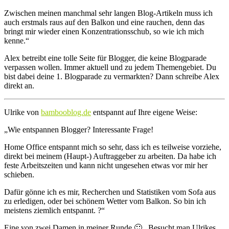
Z
wischen meinen manchmal sehr langen Blog-Artikeln muss ich
auch erstmals raus auf den Balkon und eine rauchen, denn das
bringt mir wieder einen Konzentrationsschub, so wie ich mich
kenne.“
Alex betreibt eine tolle Seite für Blogger, die keine Blogparade
verpassen wollen. Immer aktuell und zu jedem Themengebiet. Du
bist dabei deine 1. Blogparade zu vermarkten? Dann schreibe Alex
direkt an.
Ulrike von
bambooblog.de
entspannt auf Ihre eigene Weise:
„Wie entspannen Blogger? Interessante Frage!
Home Office entspannt mich so sehr, dass ich es teilweise vorziehe,
direkt bei meinem (Haupt-) Auftraggeber zu arbeiten. Da habe ich
feste Arbeitszeiten und kann nicht ungesehen etwas vor mir her
schieben.
Dafür gönne ich es mir, Recherchen und Statistiken vom Sofa aus
zu erledigen, oder bei schönem Wetter vom Balkon. So bin ich
meistens ziemlich entspannt. ?“
Eine von zwei Damen in meiner Runde 🙂 . Besucht man Ulrikes