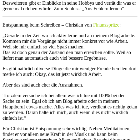
Desweiteren gibt er Einblicke in seine Hobbys und verrät dir was er
gerne mal erleben würde. Zum Schluss: „Aus Fehlern lernen“.
Entspannung beim Schreiben – Christian von
Finanzspritze
:
„Gerade in der Zeit wo ich aktiv lerne und an meinem Blog arbeite.
Kommen mir die Vorgänge nicht immer konkret vor wie Arbeit.
Weil sie mir einfach so viel Spaß machen.
Das ist doch genau der Zustand den man erreichen sollte. Weil so
liefert man automatisch auch viel bessere Ergebnisse.
Es gibt natürlich diverse Dinge die mir weniger Freude bereiten dort
merke ich auch: Okay, das ist jetzt wirklich Arbeit.
Aber das sind auch eher die Ausnahmen.
Trotzdem versuche ich bei allem was ich tue mit 100% bei der
Sache zu sein. Egal ob ich am Blog arbeite oder in meinem
Hauptberuf etwas mache. Alles was ich tue, verdient es richtig getan
zu werden. Daran halte ich mich, auch wenn dies nicht wirklich
einfach ist.“
Für Christian ist Entspannung sehr wichtig. Neben Meditationen,
findet er vor allem neue Kraft in der Musik und kann beim
Spazieren seinem stressigen Alltag entfliehen. Er zeigt dir warum