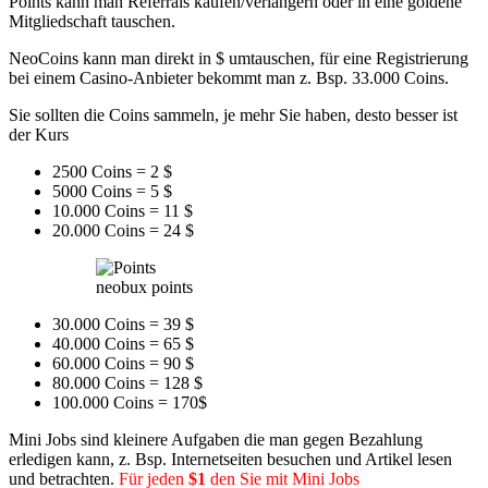
Points kann man Referrals kaufen/verlängern oder in eine goldene
Mitgliedschaft tauschen.
NeoCoins kann man direkt in $ umtauschen, für eine Registrierung
bei einem Casino-Anbieter bekommt man z. Bsp. 33.000 Coins.
Sie sollten die Coins sammeln, je mehr Sie haben, desto besser ist
der Kurs
2500 Coins = 2 $
5000 Coins = 5 $
10.000 Coins = 11 $
20.000 Coins = 24 $
neobux points
30.000 Coins = 39 $
40.000 Coins = 65 $
60.000 Coins = 90 $
80.000 Coins = 128 $
100.000 Coins = 170$
Mini Jobs sind kleinere Aufgaben die man gegen Bezahlung
erledigen kann, z. Bsp. Internetseiten besuchen und Artikel lesen
und betrachten.
Für jeden
$1
den Sie mit Mini Jobs