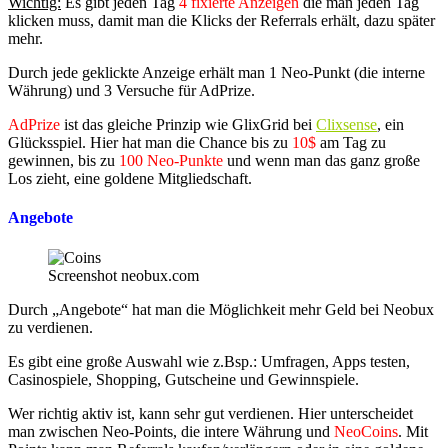
Wichtig:
Es gibt
jeden Tag
4 fixierte Anzeigen
die man jeden Tag
klicken muss, damit man die Klicks der Referrals erhält, dazu später
mehr.
Durch jede geklickte Anzeige erhält man 1 Neo-Punkt (die interne
Währung) und 3 Versuche für AdPrize.
AdPrize
ist das gleiche Prinzip wie GlixGrid bei
Clixsense
, ein
Glücksspiel. Hier hat man die Chance bis zu
10$
am Tag zu
gewinnen, bis zu
100 Neo-Punkte
und wenn man das ganz große
Los zieht, eine goldene Mitgliedschaft.
Angebote
Screenshot neobux.com
Durch „Angebote“ hat man die Möglichkeit mehr Geld bei Neobux
zu verdienen.
Es gibt eine große Auswahl wie z.Bsp.: Umfragen, Apps testen,
Casinospiele, Shopping, Gutscheine und Gewinnspiele.
Wer richtig aktiv ist, kann sehr gut verdienen. Hier unterscheidet
man zwischen Neo-Points, die intere Währung und
NeoCoins
. Mit