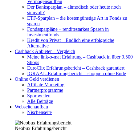
Vermögensaufbau
Der Banksparplan – altmodisch oder heute noch
sinnvoll?
ETF-Sparplan – die kostengünstige Art in Fonds zu
sparen
Fondssparpläne – renditestarkes Sparen in
Investmentfonds
Kredit von Privat – Endlich eine erfolgreiche
Alternative
Cashback Anbieter – Vergleich
Meine link-o-mat Erfahrung – Cashback in über 9.500
Shops
EuroClix Erfahrungsbericht – Cashback garantiert
IGRAAL-Erfahrungsbericht – shoppen ohne Ende
Online Geld verdienen
Affiliate Marketing
Partnerprogramme
Sportwetten
Alle Beiträge
Webseitenaufbau
Nischenseite
Neobux Erfahrungsbericht