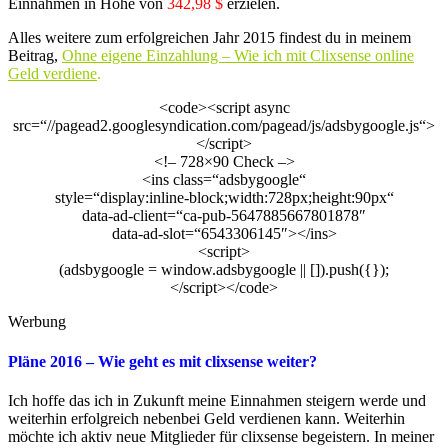
Einnahmen in Höhe von
342,98 $
erzielen.
Alles weitere zum erfolgreichen Jahr 2015 findest du in meinem
Beitrag,
Ohne eigene Einzahlung – Wie ich mit Clixsense online
Geld verdiene
.
<code><script async
src=“//pagead2.googlesyndication.com/pagead/js/adsbygoogle.js“>
</script>
<!– 728×90 Check –>
<ins class=“adsbygoogle“
style=“display:inline-block;width:728px;height:90px“
data-ad-client=“ca-pub-5647885667801878″
data-ad-slot=“6543306145″></ins>
<script>
(adsbygoogle = window.adsbygoogle || []).push({});
</script></code>
Werbung
Pläne 2016 – Wie geht es mit clixsense weiter?
Ich hoffe das ich in Zukunft meine Einnahmen steigern werde und
weiterhin erfolgreich nebenbei Geld verdienen kann. Weiterhin
möchte ich aktiv neue Mitglieder für clixsense begeistern. In meiner