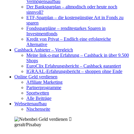
Vermögensaufbau
Der Banksparplan – altmodisch oder heute noch
sinnvoll?
ETF-Sparplan – die kostengünstige Art in Fonds zu
sparen
Fondssparpläne – renditestarkes Sparen in
Investmentfonds
Kredit von Privat – Endlich eine erfolgreiche
Alternative
Cashback Anbieter – Vergleich
Meine link-o-mat Erfahrung – Cashback in über 9.500
Shops
EuroClix Erfahrungsbericht – Cashback garantiert
IGRAAL-Erfahrungsbericht – shoppen ohne Ende
Online Geld verdienen
Affiliate Marketing
Partnerprogramme
Sportwetten
Alle Beiträge
Webseitenaufbau
Nischenseite
geralt/Pixabay