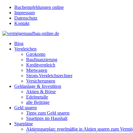
Buchempfehlungen online
Impressum
Datenschutz
Kontakt
Blog
Vergleichen
Girokonto
Baufinanzierung
Kreditvergleich
Mietwagen
Strom-Vergleichsrechner
Versicherungen
Geldanlage & Investition
Aktien & Börse
Edelmetalle
alle Beiträge
Geld sparen
Tipps zum Geld sparen
Spartipps im Haushalt
Sparpläne
Aktiensparplan: regelmäßig in Aktien sparen zum Verm