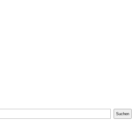
Suchen