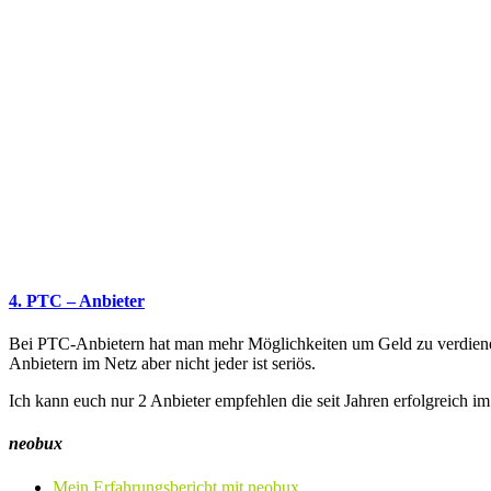
4. PTC – Anbieter
Bei PTC-Anbietern hat man mehr Möglichkeiten um Geld zu verdienen
Anbietern im Netz aber nicht jeder ist seriös.
Ich kann euch nur 2 Anbieter empfehlen die seit Jahren erfolgreich im 
neobux
Mein Erfahrungsbericht mit neobux