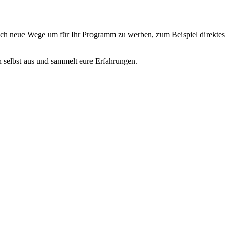
euch neue Wege um für Ihr Programm zu werben, zum Beispiel direktes
h selbst aus und sammelt eure Erfahrungen.