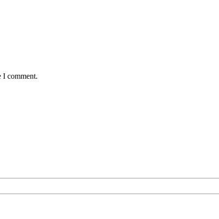
e I comment.