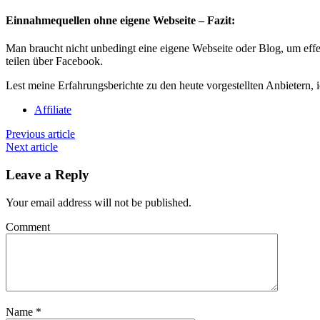
Einnahmequellen ohne eigene Webseite – Fazit:
Man braucht nicht unbedingt eine eigene Webseite oder Blog, um eff
teilen über Facebook.
Lest meine Erfahrungsberichte zu den heute vorgestellten Anbietern, 
Affiliate
Previous article
Next article
Leave a Reply
Your email address will not be published.
Comment
Name
*