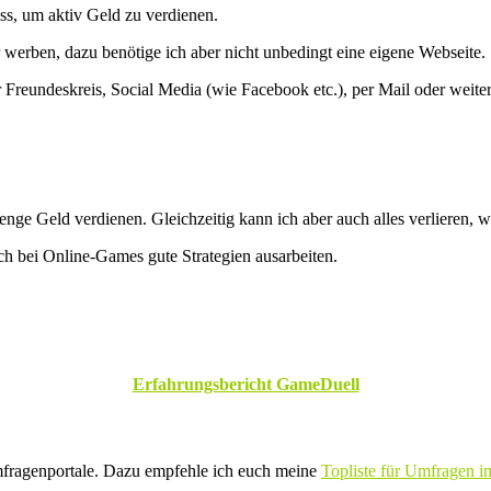
uss, um aktiv Geld zu verdienen.
werben, dazu benötige ich aber nicht unbedingt eine eigene Webseite.
reundeskreis, Social Media (wie Facebook etc.), per Mail oder weite
ge Geld verdienen. Gleichzeitig kann ich aber auch alles verlieren, wa
ch bei Online-Games gute Strategien ausarbeiten.
Erfahrungsbericht GameDuell
mfragenportale. Dazu empfehle ich euch meine
Topliste für Umfragen im