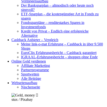
Vermögensaufbau
Der Banksparplan – altmodisch oder heute noch
sinnvoll?
ETF-Sparplan – die kostengünstige Art in Fonds zu
sparen
Fondssparpläne – renditestarkes Sparen in
Investmentfonds
Kredit von Privat – Endlich eine erfolgreiche
Alternative
Cashback Anbieter – Vergleich
Meine link-o-mat Erfahrung – Cashback in über 9.500
Shops
EuroClix Erfahrungsbericht – Cashback garantiert
IGRAAL-Erfahrungsbericht – shoppen ohne Ende
Online Geld verdienen
Affiliate Marketing
Partnerprogramme
Sportwetten
Alle Beiträge
Webseitenaufbau
Nischenseite
stux / Pixabay