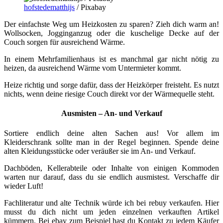
hofstedematthijs
/ Pixabay
Der einfachste Weg um Heizkosten zu sparen? Zieh dich warm an!
Wollsocken, Jogginganzug oder die kuschelige Decke auf der
Couch sorgen für ausreichend Wärme.
In einem Mehrfamilienhaus ist es manchmal gar nicht nötig zu
heizen, da ausreichend Wärme vom Untermieter kommt.
Heize richtig und sorge dafür, dass der Heizkörper freisteht. Es nutzt
nichts, wenn deine riesige Couch direkt vor der Wärmequelle steht.
Ausmisten – An- und Verkauf
Sortiere endlich deine alten Sachen aus! Vor allem im
Kleiderschrank sollte man in der Regel beginnen. Spende deine
alten Kleidungsstücke oder veräußer sie im An- und Verkauf.
Dachböden, Kellerabteile oder Inhalte von einigen Kommoden
warten nur darauf, dass du sie endlich ausmistest. Verschaffe dir
wieder Luft!
Fachliteratur und alte Technik würde ich bei rebuy verkaufen. Hier
musst du dich nicht um jeden einzelnen verkauften Artikel
kümmern. Bei ebay zum Beispiel hast du Kontakt zu jedem Käufer