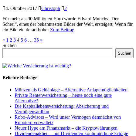
4. Oktober 2017
Christoph
2
Für mehr als 90 Millionen Euro wurde Edvard Munchs „Der
Schrei“, eines der bekanntesten Bilder der Welt, ersteigert. Wenn für
ein Bild ein derart hoher
Zum Beitrag
«
1
2
3
4
5
6
…
35
»
Suchen
Suchen
Beliebte Beiträge
Münzen als Geldanlage – Alternative Anlagemöglichkeiten
Private Rentenversicherung – heute noch eine gute
Alternative?
Die Kapitallebensversicherung: Absicherung und
Vermögensaufbau
Robo-Advisors – Wird unser Vermögen demnächst von
Robotern verwaltet?
Neuer Hype am Finanzmarkt – die Kryptowährungen
Dividendenaktien – mit Dividenden kontinuierliche Erträge