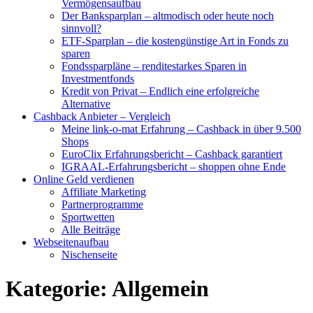
Vermögensaufbau
Der Banksparplan – altmodisch oder heute noch
sinnvoll?
ETF-Sparplan – die kostengünstige Art in Fonds zu
sparen
Fondssparpläne – renditestarkes Sparen in
Investmentfonds
Kredit von Privat – Endlich eine erfolgreiche
Alternative
Cashback Anbieter – Vergleich
Meine link-o-mat Erfahrung – Cashback in über 9.500
Shops
EuroClix Erfahrungsbericht – Cashback garantiert
IGRAAL-Erfahrungsbericht – shoppen ohne Ende
Online Geld verdienen
Affiliate Marketing
Partnerprogramme
Sportwetten
Alle Beiträge
Webseitenaufbau
Nischenseite
Kategorie:
Allgemein