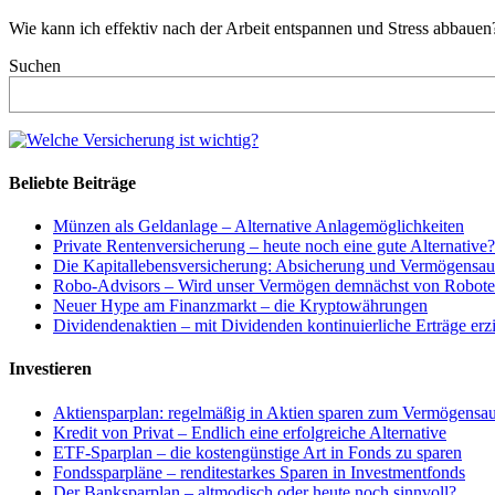
Wie kann ich effektiv nach der Arbeit entspannen und Stress abbauen?
Suchen
Beliebte Beiträge
Münzen als Geldanlage – Alternative Anlagemöglichkeiten
Private Rentenversicherung – heute noch eine gute Alternative?
Die Kapitallebensversicherung: Absicherung und Vermögensa
Robo-Advisors – Wird unser Vermögen demnächst von Roboter
Neuer Hype am Finanzmarkt – die Kryptowährungen
Dividendenaktien – mit Dividenden kontinuierliche Erträge erz
Investieren
Aktiensparplan: regelmäßig in Aktien sparen zum Vermögensa
Kredit von Privat – Endlich eine erfolgreiche Alternative
ETF-Sparplan – die kostengünstige Art in Fonds zu sparen
Fondssparpläne – renditestarkes Sparen in Investmentfonds
Der Banksparplan – altmodisch oder heute noch sinnvoll?