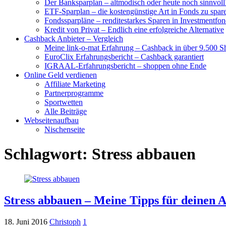
Der Banksparplan – altmodisch oder heute noch sinnvoll
ETF-Sparplan – die kostengünstige Art in Fonds zu spar
Fondssparpläne – renditestarkes Sparen in Investmentfon
Kredit von Privat – Endlich eine erfolgreiche Alternative
Cashback Anbieter – Vergleich
Meine link-o-mat Erfahrung – Cashback in über 9.500 S
EuroClix Erfahrungsbericht – Cashback garantiert
IGRAAL-Erfahrungsbericht – shoppen ohne Ende
Online Geld verdienen
Affiliate Marketing
Partnerprogramme
Sportwetten
Alle Beiträge
Webseitenaufbau
Nischenseite
Schlagwort:
Stress abbauen
Stress abbauen – Meine Tipps für deinen A
18. Juni 2016
Christoph
1