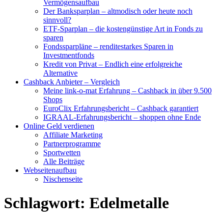
Vermögensaufbau
Der Banksparplan – altmodisch oder heute noch
sinnvoll?
ETF-Sparplan – die kostengünstige Art in Fonds zu
sparen
Fondssparpläne – renditestarkes Sparen in
Investmentfonds
Kredit von Privat – Endlich eine erfolgreiche
Alternative
Cashback Anbieter – Vergleich
Meine link-o-mat Erfahrung – Cashback in über 9.500
Shops
EuroClix Erfahrungsbericht – Cashback garantiert
IGRAAL-Erfahrungsbericht – shoppen ohne Ende
Online Geld verdienen
Affiliate Marketing
Partnerprogramme
Sportwetten
Alle Beiträge
Webseitenaufbau
Nischenseite
Schlagwort:
Edelmetalle