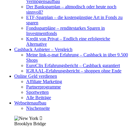
Vermögensaufbau
Der Banksparplan – altmodisch oder heute noch
sinnvoll?
ETF-Sparplan – die kostengünstige Art in Fonds zu
sparen
Fondssparpläne – renditestarkes Sparen in
Investmentfonds
Kredit von Privat – Endlich eine erfolgreiche
Alternative
Cashback Anbieter – Vergleich
Meine link-o-mat Erfahrung – Cashback in über 9.500
Shops
EuroClix Erfahrungsbericht – Cashback garantiert
IGRAAL-Erfahrungsbericht – shoppen ohne Ende
Online Geld verdienen
Affiliate Marketing
Partnerprogramme
Sportwetten
Alle Beiträge
Webseitenaufbau
Nischenseite
Brooklyn Bridge