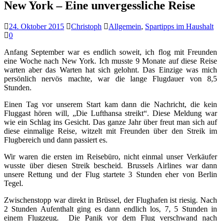
New York – Eine unvergessliche Reise
24. Oktober 2015
Christoph
Allgemein
,
Spartipps im Haushalt
0
Anfang September war es endlich soweit, ich flog mit Freunden
eine Woche nach New York. Ich musste 9 Monate auf diese Reise
warten aber das Warten hat sich gelohnt. Das Einzige was mich
persönlich nervös machte, war die lange Flugdauer von 8,5
Stunden.
Einen Tag vor unserem Start kam dann die Nachricht, die kein
Fluggast hören will, „Die Lufthansa streikt“. Diese Meldung war
wie ein Schlag ins Gesicht. Das ganze Jahr über freut man sich auf
diese einmalige Reise, witzelt mit Freunden über den Streik im
Flugbereich und dann passiert es.
Wir waren die ersten im Reisebüro, nicht einmal unser Verkäufer
wusste über diesen Streik bescheid. Brussels Airlines war dann
unsere Rettung und der Flug startete 3 Stunden eher von Berlin
Tegel.
Zwischenstopp war direkt in Brüssel, der Flughafen ist riesig. Nach
2 Stunden Aufenthalt ging es dann endlich los, 7, 5 Stunden in
einem Flugzeug. Die Panik vor dem Flug verschwand nach