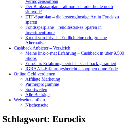
Vermögensaufbau
Der Banksparplan – altmodisch oder heute noch
sinnvoll?
ETF-Sparplan – die kostengünstige Art in Fonds zu
sparen
Fondssparpläne – renditestarkes Sparen in
Investmentfonds
Kredit von Privat – Endlich eine erfolgreiche
Alternative
Cashback Anbieter – Vergleich
Meine link-o-mat Erfahrung – Cashback in über 9.500
Shops
EuroClix Erfahrungsbericht – Cashback garantiert
IGRAAL-Erfahrungsbericht – shoppen ohne Ende
Online Geld verdienen
Affiliate Marketing
Partnerprogramme
Sportwetten
Alle Beiträge
Webseitenaufbau
Nischenseite
Schlagwort:
Euroclix