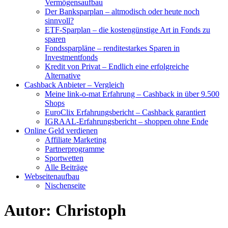
Vermögensaufbau
Der Banksparplan – altmodisch oder heute noch
sinnvoll?
ETF-Sparplan – die kostengünstige Art in Fonds zu
sparen
Fondssparpläne – renditestarkes Sparen in
Investmentfonds
Kredit von Privat – Endlich eine erfolgreiche
Alternative
Cashback Anbieter – Vergleich
Meine link-o-mat Erfahrung – Cashback in über 9.500
Shops
EuroClix Erfahrungsbericht – Cashback garantiert
IGRAAL-Erfahrungsbericht – shoppen ohne Ende
Online Geld verdienen
Affiliate Marketing
Partnerprogramme
Sportwetten
Alle Beiträge
Webseitenaufbau
Nischenseite
Autor:
Christoph