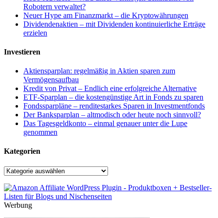
Robotern verwaltet?
Neuer Hype am Finanzmarkt – die Kryptowährungen
Dividendenaktien – mit Dividenden kontinuierliche Erträge
erzielen
Investieren
Aktiensparplan: regelmäßig in Aktien sparen zum
Vermögensaufbau
Kredit von Privat – Endlich eine erfolgreiche Alternative
ETF-Sparplan – die kostengünstige Art in Fonds zu sparen
Fondssparpläne – renditestarkes Sparen in Investmentfonds
Der Banksparplan – altmodisch oder heute noch sinnvoll?
Das Tagesgeldkonto – einmal genauer unter die Lupe
genommen
Kategorien
Kategorien
Werbung