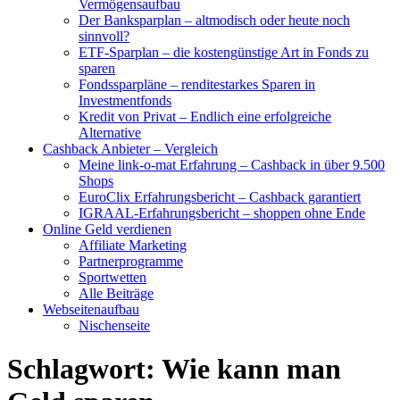
Vermögensaufbau
Der Banksparplan – altmodisch oder heute noch
sinnvoll?
ETF-Sparplan – die kostengünstige Art in Fonds zu
sparen
Fondssparpläne – renditestarkes Sparen in
Investmentfonds
Kredit von Privat – Endlich eine erfolgreiche
Alternative
Cashback Anbieter – Vergleich
Meine link-o-mat Erfahrung – Cashback in über 9.500
Shops
EuroClix Erfahrungsbericht – Cashback garantiert
IGRAAL-Erfahrungsbericht – shoppen ohne Ende
Online Geld verdienen
Affiliate Marketing
Partnerprogramme
Sportwetten
Alle Beiträge
Webseitenaufbau
Nischenseite
Schlagwort:
Wie kann man