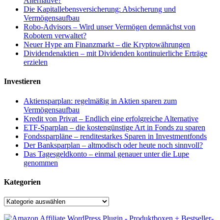
Alternative?
Die Kapitallebensversicherung: Absicherung und
Vermögensaufbau
Robo-Advisors – Wird unser Vermögen demnächst von
Robotern verwaltet?
Neuer Hype am Finanzmarkt – die Kryptowährungen
Dividendenaktien – mit Dividenden kontinuierliche Erträge
erzielen
Investieren
Aktiensparplan: regelmäßig in Aktien sparen zum
Vermögensaufbau
Kredit von Privat – Endlich eine erfolgreiche Alternative
ETF-Sparplan – die kostengünstige Art in Fonds zu sparen
Fondssparpläne – renditestarkes Sparen in Investmentfonds
Der Banksparplan – altmodisch oder heute noch sinnvoll?
Das Tagesgeldkonto – einmal genauer unter die Lupe
genommen
Kategorien
Kategorien