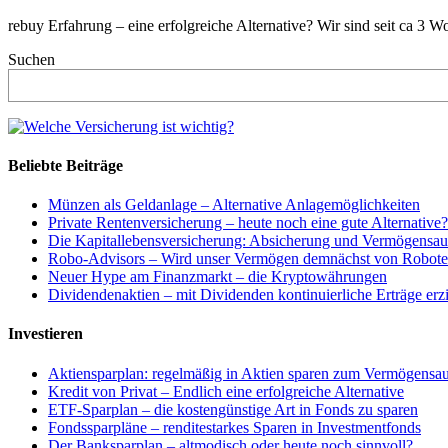
rebuy Erfahrung – eine erfolgreiche Alternative? Wir sind seit ca 3 
Suchen
Beliebte Beiträge
Münzen als Geldanlage – Alternative Anlagemöglichkeiten
Private Rentenversicherung – heute noch eine gute Alternative?
Die Kapitallebensversicherung: Absicherung und Vermögensa
Robo-Advisors – Wird unser Vermögen demnächst von Roboter
Neuer Hype am Finanzmarkt – die Kryptowährungen
Dividendenaktien – mit Dividenden kontinuierliche Erträge erz
Investieren
Aktiensparplan: regelmäßig in Aktien sparen zum Vermögensa
Kredit von Privat – Endlich eine erfolgreiche Alternative
ETF-Sparplan – die kostengünstige Art in Fonds zu sparen
Fondssparpläne – renditestarkes Sparen in Investmentfonds
Der Banksparplan – altmodisch oder heute noch sinnvoll?