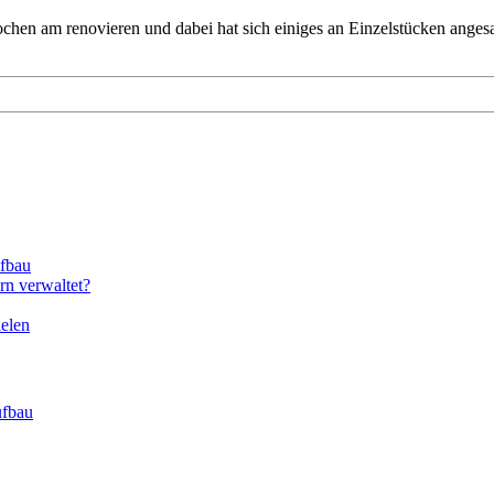
Wochen am renovieren und dabei hat sich einiges an Einzelstücken ange
ufbau
n verwaltet?
ielen
ufbau