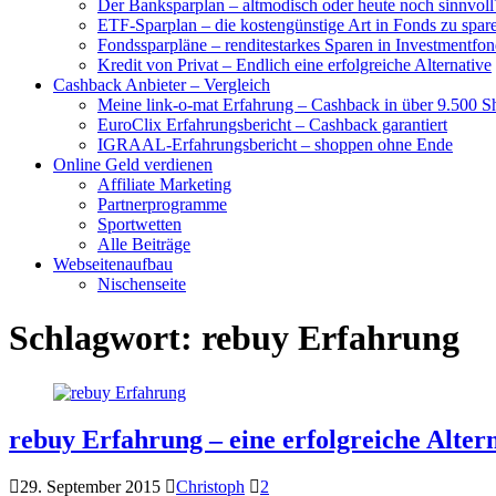
Der Banksparplan – altmodisch oder heute noch sinnvoll
ETF-Sparplan – die kostengünstige Art in Fonds zu spar
Fondssparpläne – renditestarkes Sparen in Investmentfon
Kredit von Privat – Endlich eine erfolgreiche Alternative
Cashback Anbieter – Vergleich
Meine link-o-mat Erfahrung – Cashback in über 9.500 S
EuroClix Erfahrungsbericht – Cashback garantiert
IGRAAL-Erfahrungsbericht – shoppen ohne Ende
Online Geld verdienen
Affiliate Marketing
Partnerprogramme
Sportwetten
Alle Beiträge
Webseitenaufbau
Nischenseite
Schlagwort:
rebuy Erfahrung
rebuy Erfahrung – eine erfolgreiche Alter
29. September 2015
Christoph
2