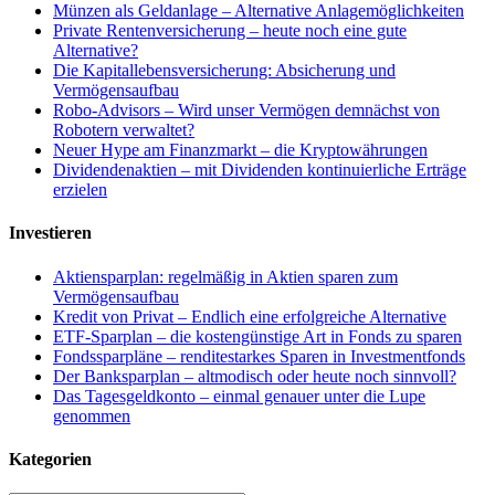
Münzen als Geldanlage – Alternative Anlagemöglichkeiten
Private Rentenversicherung – heute noch eine gute
Alternative?
Die Kapitallebensversicherung: Absicherung und
Vermögensaufbau
Robo-Advisors – Wird unser Vermögen demnächst von
Robotern verwaltet?
Neuer Hype am Finanzmarkt – die Kryptowährungen
Dividendenaktien – mit Dividenden kontinuierliche Erträge
erzielen
Investieren
Aktiensparplan: regelmäßig in Aktien sparen zum
Vermögensaufbau
Kredit von Privat – Endlich eine erfolgreiche Alternative
ETF-Sparplan – die kostengünstige Art in Fonds zu sparen
Fondssparpläne – renditestarkes Sparen in Investmentfonds
Der Banksparplan – altmodisch oder heute noch sinnvoll?
Das Tagesgeldkonto – einmal genauer unter die Lupe
genommen
Kategorien