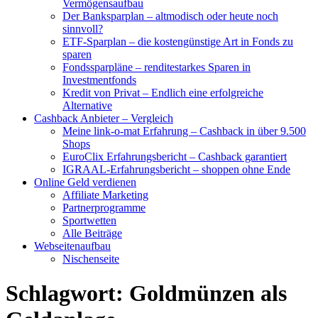
Vermögensaufbau
Der Banksparplan – altmodisch oder heute noch
sinnvoll?
ETF-Sparplan – die kostengünstige Art in Fonds zu
sparen
Fondssparpläne – renditestarkes Sparen in
Investmentfonds
Kredit von Privat – Endlich eine erfolgreiche
Alternative
Cashback Anbieter – Vergleich
Meine link-o-mat Erfahrung – Cashback in über 9.500
Shops
EuroClix Erfahrungsbericht – Cashback garantiert
IGRAAL-Erfahrungsbericht – shoppen ohne Ende
Online Geld verdienen
Affiliate Marketing
Partnerprogramme
Sportwetten
Alle Beiträge
Webseitenaufbau
Nischenseite
Schlagwort:
Goldmünzen als