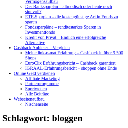
Vermögensaufbau
Der Banksparplan – altmodisch oder heute noch
sinnvoll?
ETF-Sparplan – die kostengünstige Art in Fonds zu
sparen
Fondssparpläne – renditestarkes Sparen in
Investmentfonds
Kredit von Privat – Endlich eine erfolgreiche
Alternative
Cashback Anbieter – Vergleich
Meine link-o-mat Erfahrung – Cashback in über 9.500
Shops
EuroClix Erfahrungsbericht – Cashback garantiert
IGRAAL-Erfahrungsbericht – shoppen ohne Ende
Online Geld verdienen
Affiliate Marketing
Partnerprogramme
Sportwetten
Alle Beiträge
Webseitenaufbau
Nischenseite
Schlagwort:
bloggen