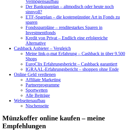
Vermögensaufbau
Der Banksparplan – altmodisch oder heute noch
sinnvoll?
ETF-Sparplan – die kostengünstige Art in Fonds zu
sparen
Fondssparpläne – renditestarkes Sparen in
Investmentfonds
Kredit von Privat – Endlich eine erfolgreiche
Alternative
Cashback Anbieter – Vergleich
Meine link-o-mat Erfahrung – Cashback in über 9.500
Shops
EuroClix Erfahrungsbericht – Cashback garantiert
IGRAAL-Erfahrungsbericht – shoppen ohne Ende
Online Geld verdienen
Affiliate Marketing
Partnerprogramme
Sportwetten
Alle Beiträge
Webseitenaufbau
Nischenseite
Münzkoffer online kaufen – meine
Empfehlungen